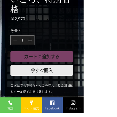
格
価
￥2,970
格
数量
*
カートに追加する
今すぐ購入
ご家庭でも本格ちゃんこを味わえる全国宅配
をクール便でお届け致します。
【セット内容】
電話
ネット注文
Facebook
Instagram
例：2人前京白菜
椎茸、ニラ、ちくわ、エノキ、おあげ